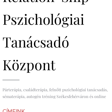
Pszichológiai
Tanácsadó
Központ
Párterápia, családterápia, felnőtt pszichológiai tanácsadás,
sématerápia, autogén tréning Székesfehérváron és online
CÍMEINK