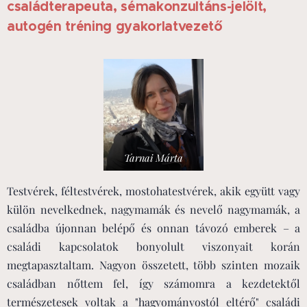
családterapeuta, sémakonzultáns-jelölt,
autogén tréning gyakorlatvezető
Tarnai Márta
Testvérek, féltestvérek, mostohatestvérek, akik együtt vagy
külön nevelkednek, nagymamák és nevelő nagymamák, a
családba újonnan belépő és onnan távozó emberek – a
családi kapcsolatok bonyolult viszonyait korán
megtapasztaltam. Nagyon összetett, több szinten mozaik
családban nőttem fel, így számomra a kezdetektől
természetesek voltak a "hagyományostól eltérő" családi