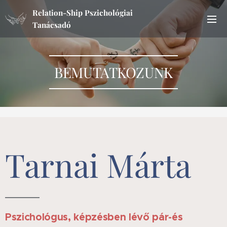
Relation-Ship Pszichológiai
Tanácsadó
BEMUTATKOZUNK
Tarnai Márta
Pszichológus, képzésben lévő pár-és