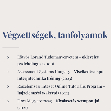
Végzettségek, tanfolyamok
Eötvös Loránd Tudományegyetem -
okleveles
pszichológus
(2000)
Assessment Systems Hungary -
Viselkedésalapú
interjútechnika tréning
(2023)
Rajzelemzési Intézet Online Tutoriális Program -
Rajzelemzési szakértő
(2022)
Flow Magyarország –
Kiválasztás szempontjai
(2021)