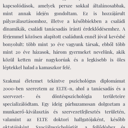
kapcsolódások, amelyek persze sokkal általánosabbak,
mint annak idején gondoltam. Ez is hozzájárult
pályaválasztásomhoz, illetve a későbbiekben a családi
dinamikák, családi tanácsadás iránti érdeklődésemhez. A
férjemmel közösen alapított családunk ennél jóval kevésbé
bonyolult: több mint 30 éve vagyunk társak, ebből több
mint 20 éve házasok, három gyermeket nevelünk, akik
közül ketten már nagykorúak és a legkisebb is öles
léptekkel halad a kamaszkor felé.
Szakmai életemet tekintve pszichológus diplomámat
2000-ben szereztem az ELTE-n, ahol a tanácsadás és a
szervezet- és döntéspszichológia területeire
specializálódtam. Egy ideig párhuzamosan dolgoztam a
munkaerő-kiválasztás és szervezetfejlesztés területén,
valamint az ELTE doktori hallgatójaként, később
oktatójaként. Szociálpszichológiát, a fejlődéshez és