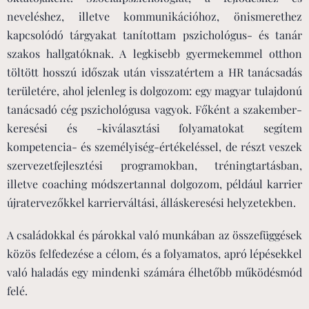
neveléshez, illetve kommunikációhoz, önismerethez
kapcsolódó tárgyakat tanítottam pszichológus- és tanár
szakos hallgatóknak. A legkisebb gyermekemmel otthon
töltött hosszú időszak után visszatértem a HR tanácsadás
területére, ahol jelenleg is dolgozom: egy magyar tulajdonú
tanácsadó cég pszichológusa vagyok. Főként a szakember-
keresési és -kiválasztási folyamatokat segítem
kompetencia- és személyiség-értékeléssel, de részt veszek
szervezetfejlesztési programokban, tréningtartásban,
illetve coaching módszertannal dolgozom, például karrier
újratervezőkkel karrierváltási, álláskeresési helyzetekben.
A családokkal és párokkal való munkában az összefüggések
közös felfedezése a célom, és a folyamatos, apró lépésekkel
való haladás egy mindenki számára élhetőbb működésmód
felé.