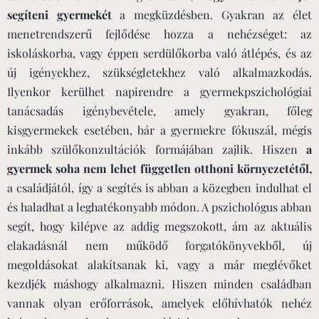
segíteni gyermekét
a megküzdésben. Gyakran az élet
menetrendszerű fejlődése hozza a nehézséget: az
iskoláskorba, vagy éppen serdülőkorba való átlépés, és az
új igényekhez, szükségletekhez való alkalmazkodás.
Ilyenkor kerülhet napirendre a gyermekpszichológiai
tanácsadás igénybevétele, amely gyakran, főleg
kisgyermekek esetében, bár a gyermekre fókuszál, mégis
inkább szülőkonzultációk formájában zajlik. Hiszen
a
gyermek soha nem lehet független otthoni környezetétől,
a családjától, így a segítés is abban a közegben indulhat el
és haladhat a leghatékonyabb módon. A pszichológus abban
segít, hogy kilépve az addig megszokott, ám az aktuális
elakadásnál nem működő forgatókönyvekből, új
megoldásokat alakítsanak ki, vagy a már meglévőket
kezdjék máshogy alkalmazni. Hiszen minden családban
vannak olyan erőforrások, amelyek előhívhatók nehéz