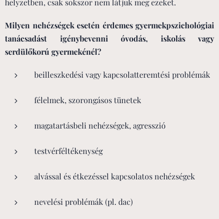
helyzetben, csak sokszor nem látjuk meg ezeket.
Milyen nehézségek esetén érdemes gyermekpszichológiai
tanácsadást igénybevenni óvodás, iskolás vagy
serdülőkorú gyermekénél?
beilleszkedési vagy kapcsolatteremtési problémák
félelmek, szorongásos tünetek
magatartásbeli nehézségek, agresszió
testvérféltékenység
alvással és étkezéssel kapcsolatos nehézségek
nevelési problémák (pl. dac)