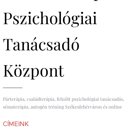
Pszichológiai
Tanácsadó
Központ
Párterápia, családterápia, felnőtt pszichológiai tanácsadás,
sématerápia, autogén tréning Székesfehérváron és online
CÍMEINK