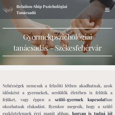
Relation-Ship Pszichológiai
Tanácsadó
Gyermekpszichológiai
tanácsadás - Székesfehérvár
Nehézségek nemcsak a felnőtti létben akadhatnak, azok
időnként a gyermekek, serdülők életében is felütik a
fejüket, vagy éppen a
szülő-gyermek kapcsolat
ban
okozhatnak elakadást. Ilyenkor megesik, hogy a szülő
eszköztelennek érzi magát abban,
hogyan is tudná jól