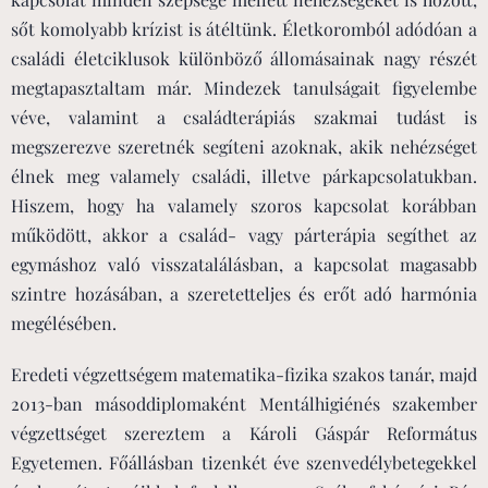
sőt komolyabb krízist is átéltünk. Életkoromból adódóan a
családi életciklusok különböző állomásainak nagy részét
megtapasztaltam már. Mindezek tanulságait figyelembe
véve, valamint a családterápiás szakmai tudást is
megszerezve szeretnék segíteni azoknak, akik nehézséget
élnek meg valamely családi, illetve párkapcsolatukban.
Hiszem, hogy ha valamely szoros kapcsolat korábban
működött, akkor a család- vagy párterápia segíthet az
egymáshoz való visszatalálásban, a kapcsolat magasabb
szintre hozásában, a szeretetteljes és erőt adó harmónia
megélésében.
Eredeti végzettségem matematika-fizika szakos tanár, majd
2013-ban másoddiplomaként Mentálhigiénés szakember
végzettséget szereztem a Károli Gáspár Református
Egyetemen. Főállásban tizenkét éve szenvedélybetegekkel