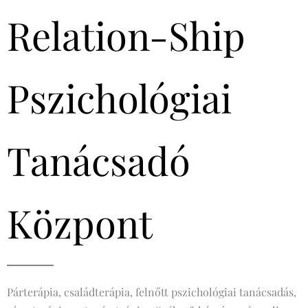
Relation-Ship
Pszichológiai
Tanácsadó
Központ
Párterápia, családterápia, felnőtt pszichológiai tanácsadás,