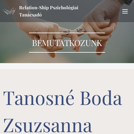
Relation-Ship Pszichológiai
Tanácsadó
BEMUTATKOZUNK
Tanosné Boda
Zsuzsanna