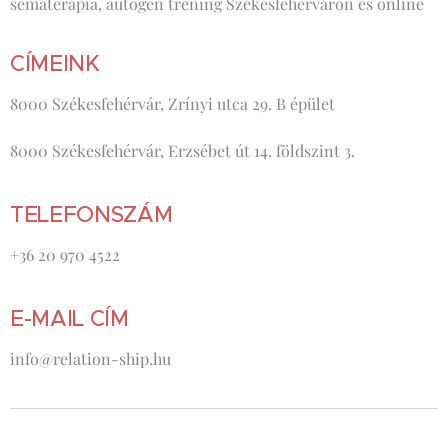
sématerápia, autogén tréning Székesfehérváron és online
CÍMEINK
8000 Székesfehérvár, Zrínyi utca 29. B épület
8000 Székesfehérvár, Erzsébet út 14. földszint 3.
TELEFONSZÁM
+36 20 970 4522
E-MAIL CÍM
info@relation-ship.hu