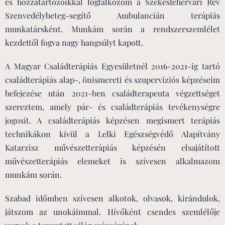
és hozzátartozóikkal foglalkozom a Székesfehérvári Rév
Szenvedélybeteg-segítő Ambulancián terápiás
munkatársként. Munkám során a rendszerszemlélet
kezdettől fogva nagy hangsúlyt kapott.
A Magyar Családterápiás Egyesületnél 2016-2021-ig tartó
családterápiás alap-, önismereti és szupervíziós képzéseim
befejezése után 2021-ben családterapeuta végzettséget
szereztem, amely pár- és családterápiás tevékenységre
jogosít. A családterápiás képzésen megismert terápiás
technikákon kívül a Lelki Egészségvédő Alapítvány
Katarzisz művészetterápiás képzésén elsajátított
művészetterápiás elemeket is szívesen alkalmazom
munkám során.
Szabad időmben szívesen alkotok, olvasok, kirándulok,
játszom az unokáimmal. Hívőként csendes szemlélője