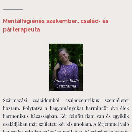
Mentálhigiénés szakember, család- és
párterapeuta
Tanosné Boda
Zsuzsanna
Származási családomból családcentrikus szemléletet
hoztam. Folytatva a hagyományokat harmincöt éve élek
harmonikus házasságban. Két felnőtt fiam van és egyikük
családjában már született két kis unokám. A férjemmel való
kapcsolat minden szépsége mellett nehézségeket is hozott,