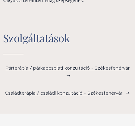
vagyok a teremtett világ szépségének.
Szolgáltatások
Párterápia / párkapcsolati konzultáció - Székesfehérvár
Családterápia / családi konzultáció - Székesfehérvár