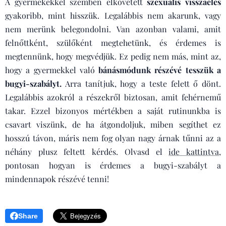
A gyermekekkel szemben elkövetett
szexuális visszaélés
gyakoribb, mint hisszük. Legalábbis nem akarunk, vagy
nem merünk belegondolni. Van azonban valami, amit
felnőttként, szülőként megtehetünk, és érdemes is
megtennünk, hogy megvédjük. Ez pedig nem más, mint az,
hogy a gyermekkel való
bánásmódunk részévé tesszük a
bugyi-szabályt.
Arra tanítjuk, hogy a teste felett ő dönt.
Legalábbis azokról a részekről biztosan, amit fehérnemű
takar. Ezzel bizonyos mértékben a saját rutinunkba is
csavart viszünk, de ha átgondoljuk, miben segíthet ez
hosszú távon, máris nem fog olyan nagy árnak tűnni az a
néhány plusz feltett kérdés. Olvasd el
ide kattintva
,
pontosan hogyan is érdemes a bugyi-szabályt a
mindennapok részévé tenni!
Share