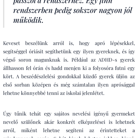
passzol a rendszerhez. Egy finn
rendszerben pedig sokszor nagyon jól
működik.
Keveset beszélünk arról is, hogy apró lépésekkel,
segítséggel óriásit segíthetünk egy ilyen gyereknek, és így
végső soron magunknak is. Például az ADHD-s gyerek
állhasson fel órán és hadd menjen ki a folyosóra futni egy
kört. A beszédészlelési gondokkal küzdő gyerek üljön az
első sorban középen és még számtalan ilyen aprósággal
lehetne könnyebbé tenni az iskolai jelenlétet.
Úgy tűnik tehát egy sajátos nevelési igényű gyermeket
nevelő szülőnek akár konkrét elképzelései is lehetnek
arról, miként lehetne segíteni az érintetteket a