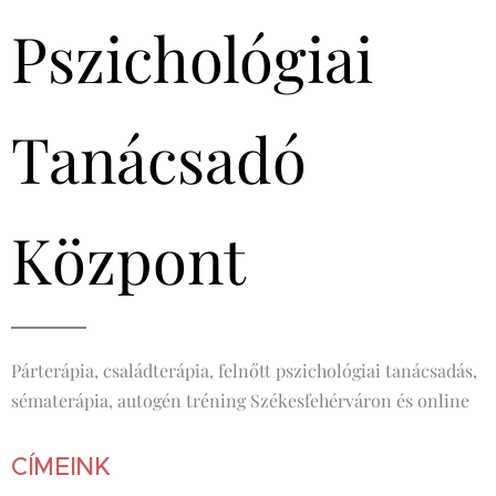
Pszichológiai
Tanácsadó
Központ
Párterápia, családterápia, felnőtt pszichológiai tanácsadás,
sématerápia, autogén tréning Székesfehérváron és online
CÍMEINK