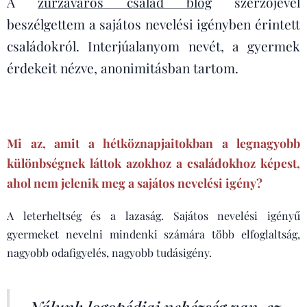
A
zűrzavaros család blog
szerzőjével
beszélgettem a sajátos nevelési igényben érintett
családokról. Interjúalanyom nevét, a gyermek
érdekeit nézve, anonimitásban tartom.
Mi az, amit a hétköznapjaitokban a legnagyobb
különbségnek láttok azokhoz a családokhoz képest,
ahol nem jelenik meg a sajátos nevelési igény?
A leterheltség és a lazaság. Sajátos nevelési igényű
gyermeket nevelni mindenki számára több elfoglaltság,
nagyobb odafigyelés, nagyobb tudásigény.