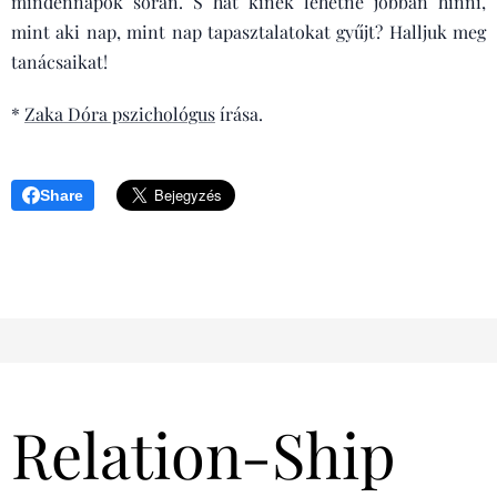
mindennapok során. S hát kinek lehetne jobban hinni,
mint aki nap, mint nap tapasztalatokat gyűjt? Halljuk meg
tanácsaikat!
*
Zaka Dóra pszichológus
írása.
Share
Relation-Ship