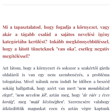
Mi a tapasztalatod, hogy fogadja a környezet, vagy
akár a tágabb család a sajátos nevelési igény
kategóriába kerülést? Inkább megkönnyebbüléssel,
hogy a látott tüneteknek "van oka", esetleg negatív
megítéléssel?
Azt látom, hogy a környezet és sokszor a szakértői gárda
oldaláról is van egy nem szembenézés, a probléma
tologatása. Mivel nálunk nem indult be időben a beszéd
sokáig hallgattuk, hogy azért van mert "
nem mondókázok
eleget
", "
nem nevelem jól
", aztán meg, hogy "
de ráér 3 éves
koráig
", meg "
majd közösségben
". Szerencsére valahogy
átküzdöttük magunkat ezen és aztán végre kaptunk