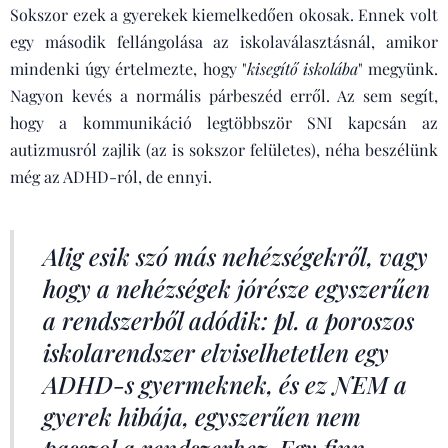
Sokszor ezek a gyerekek kiemelkedően okosak. Ennek volt
egy második fellángolása az iskolaválasztásnál, amikor
mindenki úgy értelmezte, hogy "
kisegítő iskolába
" megyünk.
Nagyon kevés a normális párbeszéd erről. Az sem segít,
hogy a kommunikáció legtöbbször SNI kapcsán az
autizmusról zajlik (az is sokszor felületes), néha beszélünk
még az ADHD-ról, de ennyi.
Alig esik szó más nehézségekről, vagy
hogy a nehézségek jórésze egyszerűen
a rendszerből adódik: pl. a poroszos
iskolarendszer elviselhetetlen egy
ADHD-s gyermeknek, és ez NEM a
gyerek hibája, egyszerűen nem