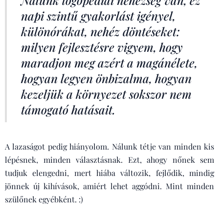
Nálunk logopédiai nehézség van, ez
napi szintű gyakorlást igényel,
különórákat, nehéz döntéseket:
milyen fejlesztésre vigyem, hogy
maradjon meg azért a magánélete,
hogyan legyen önbizalma, hogyan
kezeljük a környezet sokszor nem
támogató hatásait.
A lazaságot pedig hiányolom. Nálunk tétje van minden kis
lépésnek, minden választásnak. Ezt, ahogy nőnek sem
tudjuk elengedni, mert hiába változik, fejlődik, mindig
jönnek új kihívások, amiért lehet aggódni. Mint minden
szülőnek egyébként. :)