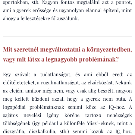
sportokban, stb. Nagyon fontos megtalálni azt a pontot,
ami a gyerek erőssége és ugyanolyan elánnal építeni, mint
ahogy a fejlesztésekre fókuszálunk.
Mit szeretnél megváltoztatni a környezetedben,
vagy mit látsz a legnagyobb problémának?
Egy szóval: a tudatlanságot, és ami ebből ered: az
előítéleteteket, a rugalmatlanságot, az elzárkózást. Nekünk
az elején, amikor még nem, vagy csak alig beszélt, nagyon
meg kellett küzdeni azzal, hogy a gyerek nem buta. A
logopédiai problémánknak semmi köze az IQ-hoz. A
sajátos nevelési igény körébe tartozó nehézségek
többségének (így például a különféle "disz"-eknek, mint a
diszgráfia, diszkalkulia, stb.) semmi közük az IQ-hoz.