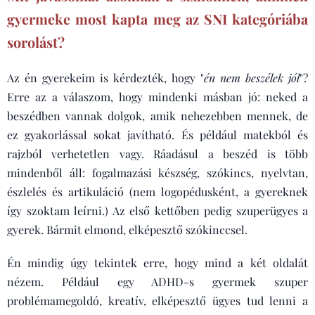
gyermeke most kapta meg az SNI kategóriába
sorolást?
Az én gyerekeim is kérdezték, hogy "
én nem beszélek jól
"?
Erre az a válaszom, hogy mindenki másban jó: neked a
beszédben vannak dolgok, amik nehezebben mennek, de
ez gyakorlással sokat javítható. És például matekból és
rajzból verhetetlen vagy. Ráadásul a beszéd is több
mindenből áll: fogalmazási készség, szókincs, nyelvtan,
észlelés és artikuláció (nem logopédusként, a gyereknek
így szoktam leírni.) Az első kettőben pedig szuperügyes a
gyerek. Bármit elmond, elképesztő szókinccsel.
Én mindig úgy tekintek erre, hogy mind a két oldalát
nézem. Például egy ADHD-s gyermek szuper
problémamegoldó, kreatív, elképesztő ügyes tud lenni a