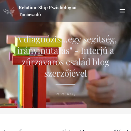
Relation-Ship Pszichológiai
Tanácsadó
"A diagnózis...egy segítség,
iránymutatás" - Interjú a
zűrzavaros család blog
szerzőjével
2020.10.15